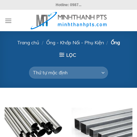
Skip
Hotline: 0987...
to
content
Trang chủ
/
Ống - Khớp Nối - Phụ Kiện
/
Ống
LỌC