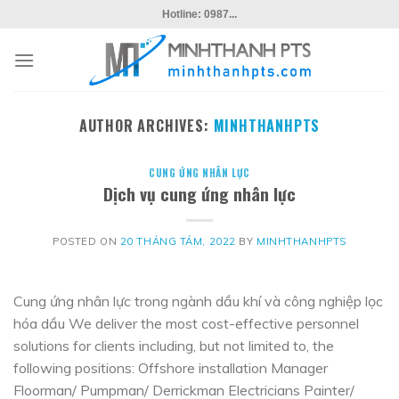
Skip
Hotline: 0987...
to
content
AUTHOR ARCHIVES:
MINHTHANHPTS
CUNG ỨNG NHÂN LỰC
Dịch vụ cung ứng nhân lực
POSTED ON
20 THÁNG TÁM, 2022
BY
MINHTHANHPTS
Cung ứng nhân lực trong ngành dầu khí và công nghiệp lọc
hóa dầu We deliver the most cost-effective personnel
solutions for clients including, but not limited to, the
following positions: Offshore installation Manager
Floorman/ Pumpman/ Derrickman Electricians Painter/