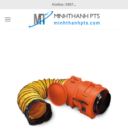
Skip
Hotline: 0987...
to
content