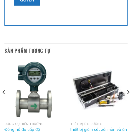
SẢN PHẨM TƯƠNG TỰ
DỤNG CỤ HIỆN TRƯỜNG
THIẾT BỊ ĐO LƯỜNG
Thiết bị giám sát xói mòn và ăn
Đồng hồ đo cấp độ