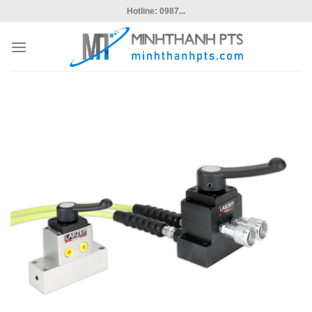
Skip
Hotline: 0987...
to
content