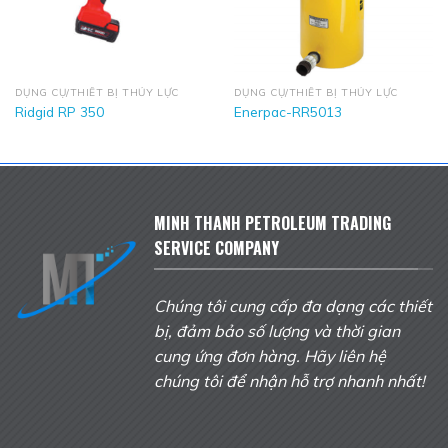
DỤNG CỤ/THIẾT BỊ THỦY LỰC
DỤNG CỤ/THIẾT BỊ THỦY LỰC
Ridgid RP 350
Enerpac-RR5013
MINH THANH PETROLEUM TRADING
SERVICE COMPANY
Chúng tôi cung cấp đa dạng các thiết
bị, đảm bảo số lượng và thời gian
cung ứng đơn hàng. Hãy liên hệ
chúng tôi để nhận hỗ trợ nhanh nhất!