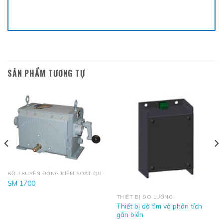
SẢN PHẨM TƯƠNG TỰ
BỘ TRUYỀN ĐỘNG KIỂM SOÁT QUY TRÌNH
SM 1700
THIẾT BỊ ĐO LƯỜNG
Thiết bị dò tìm và phân tích
gần biển