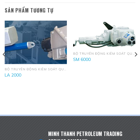
SẢN PHẨM TƯƠNG TỰ
BỘ TRUYỀN ĐỘNG KIỂM SOÁT QUY TRÌNH
SM 6000
BỘ TRUYỀN ĐỘNG KIỂM SOÁT QUY TRÌNH
LA 2000
MINH THANH PETROLEUM TRADING