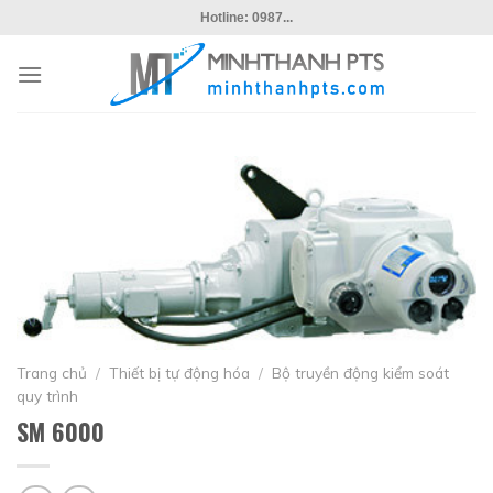
Skip
Hotline: 0987...
to
content
Trang chủ
/
Thiết bị tự động hóa
/
Bộ truyền động kiểm soát
quy trình
SM 6000