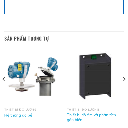
SẢN PHẨM TƯƠNG TỰ
THIẾT BỊ ĐO LƯỜNG
THIẾT BỊ ĐO LƯỜNG
Thiết bị dò tìm và phân tích
Hệ thống đo bể
gần biển